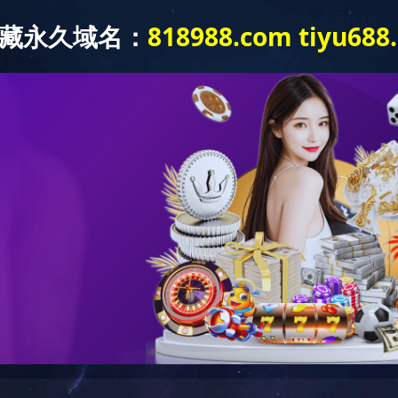
网页版登录入口
|
华体会体育
|
完美体育
|
星空体育·星空官方网站
|
乐动网站
|