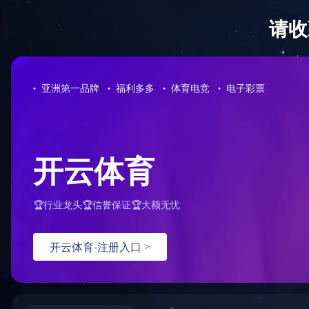
WTS-WAF拦截详情
出现该页面的原因:
1.你的请求是黑客攻击
2.你的请求合法但触发了安全规则,请提交问题反馈
开云网页版
|
乐动网站
|
星空体育·（中国）官方网站
|
华体会hth·体育(中国)官方网站
|
开云