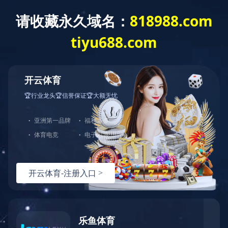
WTS-WAF拦截详情
出现该页面的原因:
1.你的请求是黑客攻击
2.你的请求合法但触发了安全规则,请提交问题反馈
开云网页版
|
乐动网站
|
星空体育·（中国）官方网站
|
华体会hth·体育(中国)官方网站
|
开云
网页版登录入口
|
华体会体育
|
完美体育
|
星空体育·星空官方网站
|
乐动网站
|