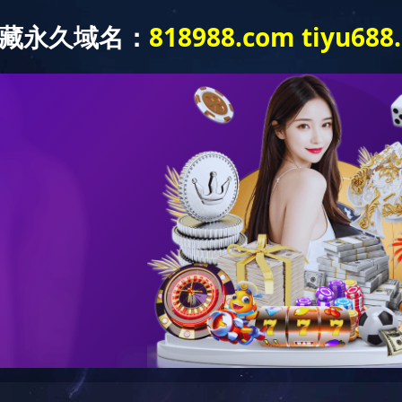
网页版登录入口
|
华体会体育
|
完美体育
|
星空体育·星空官方网站
|
乐动网站
|