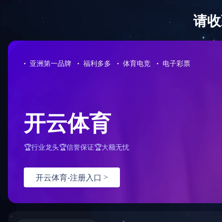
WTS-WAF拦截详情
出现该页面的原因:
1.你的请求是黑客攻击
2.你的请求合法但触发了安全规则,请提交问题反馈
开云网页版
|
乐动网站
|
星空体育·（中国）官方网站
|
华体会hth·体育(中国)官方网站
|
开云